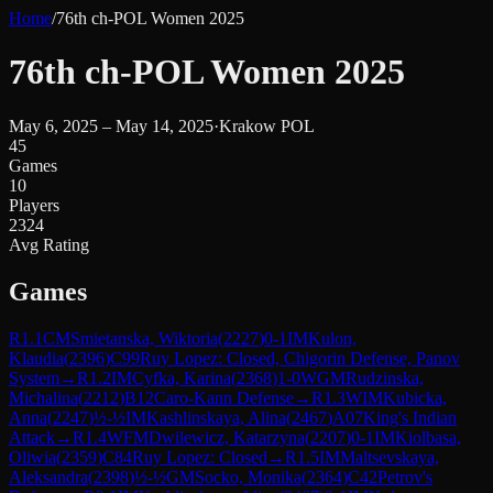
Home
/
76th ch-POL Women 2025
76th ch-POL Women 2025
May 6, 2025 – May 14, 2025
·
Krakow POL
45
Games
10
Players
2324
Avg Rating
Games
R
1.1
CM
Smietanska, Wiktoria
(
2227
)
0-1
IM
Kulon,
Klaudia
(
2396
)
C99
Ruy Lopez: Closed, Chigorin Defense, Panov
System
→
R
1.2
IM
Cyfka, Karina
(
2368
)
1-0
WGM
Rudzinska,
Michalina
(
2212
)
B12
Caro-Kann Defense
→
R
1.3
WIM
Kubicka,
Anna
(
2247
)
½-½
IM
Kashlinskaya, Alina
(
2467
)
A07
King's Indian
Attack
→
R
1.4
WFM
Dwilewicz, Katarzyna
(
2207
)
0-1
IM
Kiolbasa,
Oliwia
(
2359
)
C84
Ruy Lopez: Closed
→
R
1.5
IM
Maltsevskaya,
Aleksandra
(
2398
)
½-½
GM
Socko, Monika
(
2364
)
C42
Petrov's