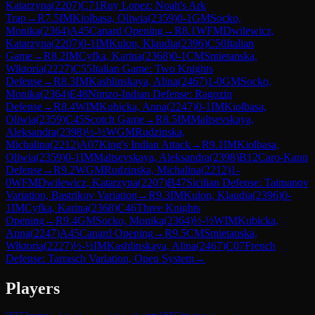
Katarzyna
(
2207
)
C71
Ruy Lopez: Noah's Ark
Trap
→
R
7.5
IM
Kiolbasa, Oliwia
(
2359
)
0-1
GM
Socko,
Monika
(
2364
)
A45
Canard Opening
→
R
8.1
WFM
Dwilewicz,
Katarzyna
(
2207
)
0-1
IM
Kulon, Klaudia
(
2396
)
C50
Italian
Game
→
R
8.2
IM
Cyfka, Karina
(
2368
)
0-1
CM
Smietanska,
Wiktoria
(
2227
)
C55
Italian Game: Two Knights
Defense
→
R
8.3
IM
Kashlinskaya, Alina
(
2467
)
1-0
GM
Socko,
Monika
(
2364
)
E48
Nimzo-Indian Defense: Ragozin
Defense
→
R
8.4
WIM
Kubicka, Anna
(
2247
)
0-1
IM
Kiolbasa,
Oliwia
(
2359
)
C45
Scotch Game
→
R
8.5
IM
Maltsevskaya,
Aleksandra
(
2398
)
½-½
WGM
Rudzinska,
Michalina
(
2212
)
A07
King's Indian Attack
→
R
9.1
IM
Kiolbasa,
Oliwia
(
2359
)
0-1
IM
Maltsevskaya, Aleksandra
(
2398
)
B12
Caro-Kann
Defense
→
R
9.2
WGM
Rudzinska, Michalina
(
2212
)
1-
0
WFM
Dwilewicz, Katarzyna
(
2207
)
B47
Sicilian Defense: Taimanov
Variation, Bastrikov Variation
→
R
9.3
IM
Kulon, Klaudia
(
2396
)
0-
1
IM
Cyfka, Karina
(
2368
)
C46
Three Knights
Opening
→
R
9.4
GM
Socko, Monika
(
2364
)
½-½
WIM
Kubicka,
Anna
(
2247
)
A45
Canard Opening
→
R
9.5
CM
Smietanska,
Wiktoria
(
2227
)
½-½
IM
Kashlinskaya, Alina
(
2467
)
C07
French
Defense: Tarrasch Variation, Open System
→
Players