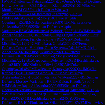
½
WFM
Dwilewicz, Katarzyna
(
2207
)
D37
Queen's Gambit Declined:
Harrwitz Attack
→
R
5.1
IM
Kulon, Klaudia
(
2396
)
1-0
GM
Socko,
Monika
(
2364
)
C15
French Defense: Winawer
Variation
→
R
5.2
WFM
Dwilewicz, Katarzyna
(
2207
)
½-
½
IM
Kashlinskaya, Alina
(
2467
)
C46
Three Knights
Opening
→
R
5.3
IM
Cyfka, Karina
(
2368
)
0-1
IM
Maltsevskaya,
Aleksandra
(
2398
)
B22
Sicilian Defense: Alapin
Variation
→
R
5.4
CM
Smietanska, Wiktoria
(
2227
)
½-½
WIM
Kubicka,
Anna
(
2247
)
A29
English Opening: King's English Variation, Four
Knights Variation, Fianchetto Line
→
R
5.5
WGM
Rudzinska,
Michalina
(
2212
)
½-½
IM
Kiolbasa, Oliwia
(
2359
)
C07
French
Defense: Tarrasch Variation, Open System
→
R
6.1
WIM
Kubicka,
Anna
(
2247
)
0-1
IM
Kulon, Klaudia
(
2396
)
C42
Petrov's
Defense
→
R
6.2
GM
Socko, Monika
(
2364
)
1-0
WGM
Rudzinska,
Michalina
(
2212
)
B15
Caro-Kann Defense
→
R
6.3
IM
Kashlinskaya,
Alina
(
2467
)
1-0
IM
Kiolbasa, Oliwia
(
2359
)
A04
Zukertort
Opening
→
R
6.4
WFM
Dwilewicz, Katarzyna
(
2207
)
0-1
IM
Cyfka,
Karina
(
2368
)
C50
Italian Game
→
R
6.5
IM
Maltsevskaya,
Aleksandra
(
2398
)
1-0
CM
Smietanska, Wiktoria
(
2227
)
B51
Sicilian
Defense: Moscow Variation
→
R
7.1
IM
Kulon, Klaudia
(
2396
)
½-
½
IM
Maltsevskaya, Aleksandra
(
2398
)
B53
Sicilian Defense:
Chekhover Variation
→
R
7.2
WGM
Rudzinska, Michalina
(
2212
)
½-
½
WIM
Kubicka, Anna
(
2247
)
C50
Italian Game
→
R
7.3
IM
Cyfka,
Karina
(
2368
)
0-1
IM
Kashlinskaya, Alina
(
2467
)
C00
French
Defense
→
R
7.4
CM
Smietanska, Wiktoria
(
2227
)
1-0
WFM
Dwilewicz,