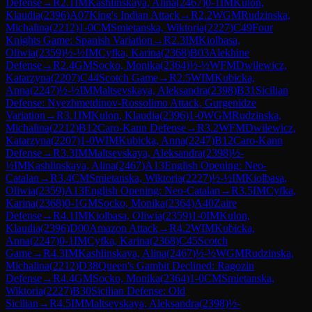
Defense
→
R
2.1
IM
Kashlinskaya, Alina
(
2467
)
0-1
IM
Kulon,
Klaudia
(
2396
)
A07
King's Indian Attack
→
R
2.2
WGM
Rudzinska,
Michalina
(
2212
)
1-0
CM
Smietanska, Wiktoria
(
2227
)
C49
Four
Knights Game: Spanish Variation
→
R
2.3
IM
Kiolbasa,
Oliwia
(
2359
)
½-½
IM
Cyfka, Karina
(
2368
)
B03
Alekhine
Defense
→
R
2.4
GM
Socko, Monika
(
2364
)
½-½
WFM
Dwilewicz,
Katarzyna
(
2207
)
C44
Scotch Game
→
R
2.5
WIM
Kubicka,
Anna
(
2247
)
½-½
IM
Maltsevskaya, Aleksandra
(
2398
)
B31
Sicilian
Defense: Nyezhmetdinov-Rossolimo Attack, Gurgenidze
Variation
→
R
3.1
IM
Kulon, Klaudia
(
2396
)
1-0
WGM
Rudzinska,
Michalina
(
2212
)
B12
Caro-Kann Defense
→
R
3.2
WFM
Dwilewicz,
Katarzyna
(
2207
)
1-0
WIM
Kubicka, Anna
(
2247
)
B12
Caro-Kann
Defense
→
R
3.3
IM
Maltsevskaya, Aleksandra
(
2398
)
½-
½
IM
Kashlinskaya, Alina
(
2467
)
A13
English Opening: Neo-
Catalan
→
R
3.4
CM
Smietanska, Wiktoria
(
2227
)
½-½
IM
Kiolbasa,
Oliwia
(
2359
)
A13
English Opening: Neo-Catalan
→
R
3.5
IM
Cyfka,
Karina
(
2368
)
0-1
GM
Socko, Monika
(
2364
)
A40
Zaire
Defense
→
R
4.1
IM
Kiolbasa, Oliwia
(
2359
)
1-0
IM
Kulon,
Klaudia
(
2396
)
D00
Amazon Attack
→
R
4.2
WIM
Kubicka,
Anna
(
2247
)
0-1
IM
Cyfka, Karina
(
2368
)
C45
Scotch
Game
→
R
4.3
IM
Kashlinskaya, Alina
(
2467
)
½-½
WGM
Rudzinska,
Michalina
(
2212
)
D38
Queen's Gambit Declined: Ragozin
Defense
→
R
4.4
GM
Socko, Monika
(
2364
)
1-0
CM
Smietanska,
Wiktoria
(
2227
)
B30
Sicilian Defense: Old
Sicilian
→
R
4.5
IM
Maltsevskaya, Aleksandra
(
2398
)
½-