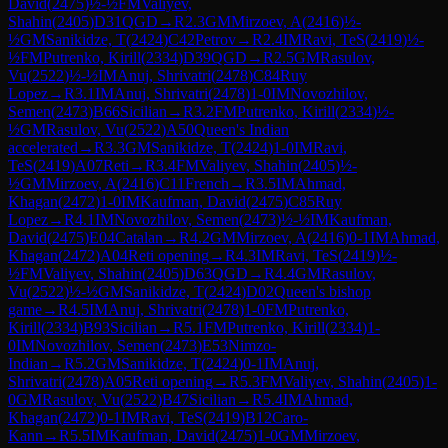
David
(
2475
)
½-½
FM
Valiyev,
Shahin
(
2405
)
D31
QGD
→
R
2.3
GM
Mirzoev, A
(
2416
)
½-
½
GM
Sanikidze, T
(
2424
)
C42
Petrov
→
R
2.4
IM
Ravi, TeS
(
2419
)
½-
½
FM
Putrenko, Kirill
(
2334
)
D39
QGD
→
R
2.5
GM
Rasulov,
Vu
(
2522
)
½-½
IM
Anuj, Shrivatri
(
2478
)
C84
Ruy
Lopez
→
R
3.1
IM
Anuj, Shrivatri
(
2478
)
1-0
IM
Novozhilov,
Semen
(
2473
)
B66
Sicilian
→
R
3.2
FM
Putrenko, Kirill
(
2334
)
½-
½
GM
Rasulov, Vu
(
2522
)
A50
Queen's Indian
accelerated
→
R
3.3
GM
Sanikidze, T
(
2424
)
1-0
IM
Ravi,
TeS
(
2419
)
A07
Reti
→
R
3.4
FM
Valiyev, Shahin
(
2405
)
½-
½
GM
Mirzoev, A
(
2416
)
C11
French
→
R
3.5
IM
Ahmad,
Khagan
(
2472
)
1-0
IM
Kaufman, David
(
2475
)
C85
Ruy
Lopez
→
R
4.1
IM
Novozhilov, Semen
(
2473
)
½-½
IM
Kaufman,
David
(
2475
)
E04
Catalan
→
R
4.2
GM
Mirzoev, A
(
2416
)
0-1
IM
Ahmad,
Khagan
(
2472
)
A04
Reti opening
→
R
4.3
IM
Ravi, TeS
(
2419
)
½-
½
FM
Valiyev, Shahin
(
2405
)
D63
QGD
→
R
4.4
GM
Rasulov,
Vu
(
2522
)
½-½
GM
Sanikidze, T
(
2424
)
D02
Queen's bishop
game
→
R
4.5
IM
Anuj, Shrivatri
(
2478
)
1-0
FM
Putrenko,
Kirill
(
2334
)
B93
Sicilian
→
R
5.1
FM
Putrenko, Kirill
(
2334
)
1-
0
IM
Novozhilov, Semen
(
2473
)
E53
Nimzo-
Indian
→
R
5.2
GM
Sanikidze, T
(
2424
)
0-1
IM
Anuj,
Shrivatri
(
2478
)
A05
Reti opening
→
R
5.3
FM
Valiyev, Shahin
(
2405
)
1-
0
GM
Rasulov, Vu
(
2522
)
B47
Sicilian
→
R
5.4
IM
Ahmad,
Khagan
(
2472
)
0-1
IM
Ravi, TeS
(
2419
)
B12
Caro-
Kann
→
R
5.5
IM
Kaufman, David
(
2475
)
1-0
GM
Mirzoev,