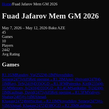
Home
/
Fuad Jafarov Mem GM 2026
Fuad Jafarov Mem GM 2026
May 7, 2026 – May 12, 2026
·
Baku AZE
45
Games
10
Players
2442
Avg Rating
Games
R
1.1
GM
Rasulov, Vu
(
2522
)
0-1
IM
Novozhilov,
Semen
(
2473
)
A05
Reti opening
→
R
1.2
IM
Anuj, Shrivatri
(
2478
)
0-
1
IM
Ravi, TeS
(
2419
)
D35
QGD
→
R
1.3
FM
Putrenko, Kirill
(
2334
)
0-
1
GM
Mirzoev, A
(
2416
)
D31
QGD
→
R
1.4
GM
Sanikidze, T
(
2424
)
0-
1
IM
Kaufman, David
(
2475
)
A05
Reti opening
→
R
1.5
FM
Valiyev,
Shahin
(
2405
)
½-½
IM
Ahmad,
Khagan
(
2472
)
B60
Sicilian
→
R
2.1
IM
Novozhilov, Semen
(
2473
)
½-
½
IM
Ahmad, Khagan
(
2472
)
D38
QGD
→
R
2.2
IM
Kaufman,