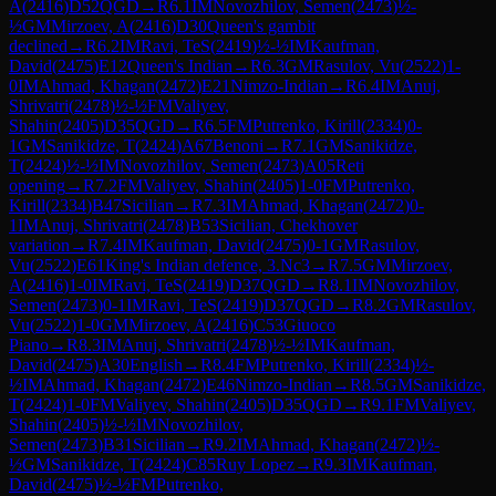
A
(
2416
)
D52
QGD
→
R
6.1
IM
Novozhilov, Semen
(
2473
)
½-
½
GM
Mirzoev, A
(
2416
)
D30
Queen's gambit
declined
→
R
6.2
IM
Ravi, TeS
(
2419
)
½-½
IM
Kaufman,
David
(
2475
)
E12
Queen's Indian
→
R
6.3
GM
Rasulov, Vu
(
2522
)
1-
0
IM
Ahmad, Khagan
(
2472
)
E21
Nimzo-Indian
→
R
6.4
IM
Anuj,
Shrivatri
(
2478
)
½-½
FM
Valiyev,
Shahin
(
2405
)
D35
QGD
→
R
6.5
FM
Putrenko, Kirill
(
2334
)
0-
1
GM
Sanikidze, T
(
2424
)
A67
Benoni
→
R
7.1
GM
Sanikidze,
T
(
2424
)
½-½
IM
Novozhilov, Semen
(
2473
)
A05
Reti
opening
→
R
7.2
FM
Valiyev, Shahin
(
2405
)
1-0
FM
Putrenko,
Kirill
(
2334
)
B47
Sicilian
→
R
7.3
IM
Ahmad, Khagan
(
2472
)
0-
1
IM
Anuj, Shrivatri
(
2478
)
B53
Sicilian, Chekhover
variation
→
R
7.4
IM
Kaufman, David
(
2475
)
0-1
GM
Rasulov,
Vu
(
2522
)
E61
King's Indian defence, 3.Nc3
→
R
7.5
GM
Mirzoev,
A
(
2416
)
1-0
IM
Ravi, TeS
(
2419
)
D37
QGD
→
R
8.1
IM
Novozhilov,
Semen
(
2473
)
0-1
IM
Ravi, TeS
(
2419
)
D37
QGD
→
R
8.2
GM
Rasulov,
Vu
(
2522
)
1-0
GM
Mirzoev, A
(
2416
)
C53
Giuoco
Piano
→
R
8.3
IM
Anuj, Shrivatri
(
2478
)
½-½
IM
Kaufman,
David
(
2475
)
A30
English
→
R
8.4
FM
Putrenko, Kirill
(
2334
)
½-
½
IM
Ahmad, Khagan
(
2472
)
E46
Nimzo-Indian
→
R
8.5
GM
Sanikidze,
T
(
2424
)
1-0
FM
Valiyev, Shahin
(
2405
)
D35
QGD
→
R
9.1
FM
Valiyev,
Shahin
(
2405
)
½-½
IM
Novozhilov,
Semen
(
2473
)
B31
Sicilian
→
R
9.2
IM
Ahmad, Khagan
(
2472
)
½-
½
GM
Sanikidze, T
(
2424
)
C85
Ruy Lopez
→
R
9.3
IM
Kaufman,
David
(
2475
)
½-½
FM
Putrenko,