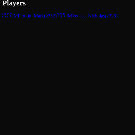
Players
🇨🇦
IM
Plotkin, Mark
(
2352
)
🇨🇦
IM
Vettese, Nicholas
(
2328
)