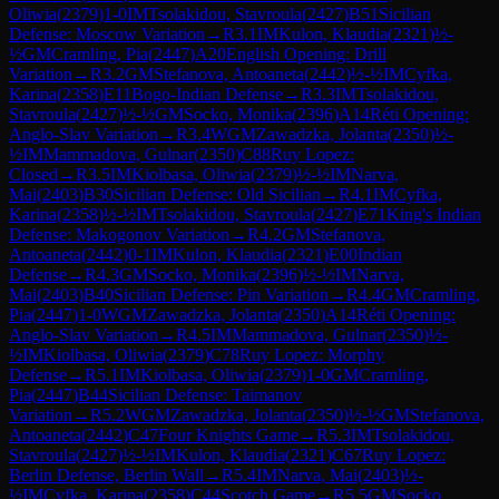
Oliwia
(
2379
)
1-0
IM
Tsolakidou, Stavroula
(
2427
)
B51
Sicilian
Defense: Moscow Variation
→
R
3.1
IM
Kulon, Klaudia
(
2321
)
½-
½
GM
Cramling, Pia
(
2447
)
A20
English Opening: Drill
Variation
→
R
3.2
GM
Stefanova, Antoaneta
(
2442
)
½-½
IM
Cyfka,
Karina
(
2358
)
E11
Bogo-Indian Defense
→
R
3.3
IM
Tsolakidou,
Stavroula
(
2427
)
½-½
GM
Socko, Monika
(
2396
)
A14
Réti Opening:
Anglo-Slav Variation
→
R
3.4
WGM
Zawadzka, Jolanta
(
2350
)
½-
½
IM
Mammadova, Gulnar
(
2350
)
C88
Ruy Lopez:
Closed
→
R
3.5
IM
Kiolbasa, Oliwia
(
2379
)
½-½
IM
Narva,
Mai
(
2403
)
B30
Sicilian Defense: Old Sicilian
→
R
4.1
IM
Cyfka,
Karina
(
2358
)
½-½
IM
Tsolakidou, Stavroula
(
2427
)
E71
King's Indian
Defense: Makogonov Variation
→
R
4.2
GM
Stefanova,
Antoaneta
(
2442
)
0-1
IM
Kulon, Klaudia
(
2321
)
E00
Indian
Defense
→
R
4.3
GM
Socko, Monika
(
2396
)
½-½
IM
Narva,
Mai
(
2403
)
B40
Sicilian Defense: Pin Variation
→
R
4.4
GM
Cramling,
Pia
(
2447
)
1-0
WGM
Zawadzka, Jolanta
(
2350
)
A14
Réti Opening:
Anglo-Slav Variation
→
R
4.5
IM
Mammadova, Gulnar
(
2350
)
½-
½
IM
Kiolbasa, Oliwia
(
2379
)
C78
Ruy Lopez: Morphy
Defense
→
R
5.1
IM
Kiolbasa, Oliwia
(
2379
)
1-0
GM
Cramling,
Pia
(
2447
)
B44
Sicilian Defense: Taimanov
Variation
→
R
5.2
WGM
Zawadzka, Jolanta
(
2350
)
½-½
GM
Stefanova,
Antoaneta
(
2442
)
C47
Four Knights Game
→
R
5.3
IM
Tsolakidou,
Stavroula
(
2427
)
½-½
IM
Kulon, Klaudia
(
2321
)
C67
Ruy Lopez:
Berlin Defense, Berlin Wall
→
R
5.4
IM
Narva, Mai
(
2403
)
½-
½
IM
Cyfka, Karina
(
2358
)
C44
Scotch Game
→
R
5.5
GM
Socko,