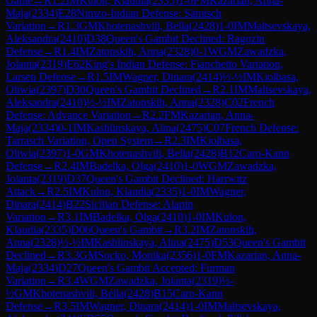
Game
→
R
1.2
IM
Kulon, Klaudia
(
2335
)
1-0
FM
Kazarian, Anna-
Maja
(
2334
)
E28
Nimzo-Indian Defense: Sämisch
Variation
→
R
1.3
GM
Khotenashvili, Bella
(
2428
)
1-0
IM
Maltsevskaya,
Aleksandra
(
2410
)
D38
Queen's Gambit Declined: Ragozin
Defense
→
R
1.4
IM
Zatonskih, Anna
(
2328
)
0-1
WGM
Zawadzka,
Jolanta
(
2319
)
E62
King's Indian Defense: Fianchetto Variation,
Larsen Defense
→
R
1.5
IM
Wagner, Dinara
(
2414
)
½-½
IM
Kiolbasa,
Oliwia
(
2397
)
D30
Queen's Gambit Declined
→
R
2.1
IM
Maltsevskaya,
Aleksandra
(
2410
)
½-½
IM
Zatonskih, Anna
(
2328
)
C02
French
Defense: Advance Variation
→
R
2.2
FM
Kazarian, Anna-
Maja
(
2334
)
0-1
IM
Kashlinskaya, Alina
(
2475
)
C07
French Defense:
Tarrasch Variation, Open System
→
R
2.3
IM
Kiolbasa,
Oliwia
(
2397
)
1-0
GM
Khotenashvili, Bella
(
2428
)
B12
Caro-Kann
Defense
→
R
2.4
IM
Badelka, Olga
(
2410
)
1-0
WGM
Zawadzka,
Jolanta
(
2319
)
D37
Queen's Gambit Declined: Harrwitz
Attack
→
R
2.5
IM
Kulon, Klaudia
(
2335
)
1-0
IM
Wagner,
Dinara
(
2414
)
B22
Sicilian Defense: Alapin
Variation
→
R
3.1
IM
Badelka, Olga
(
2410
)
1-0
IM
Kulon,
Klaudia
(
2335
)
D06
Queen's Gambit
→
R
3.2
IM
Zatonskih,
Anna
(
2328
)
½-½
IM
Kashlinskaya, Alina
(
2475
)
D53
Queen's Gambit
Declined
→
R
3.3
GM
Socko, Monika
(
2356
)
1-0
FM
Kazarian, Anna-
Maja
(
2334
)
D27
Queen's Gambit Accepted: Furman
Variation
→
R
3.4
WGM
Zawadzka, Jolanta
(
2319
)
½-
½
GM
Khotenashvili, Bella
(
2428
)
B15
Caro-Kann
Defense
→
R
3.5
IM
Wagner, Dinara
(
2414
)
1-0
IM
Maltsevskaya,