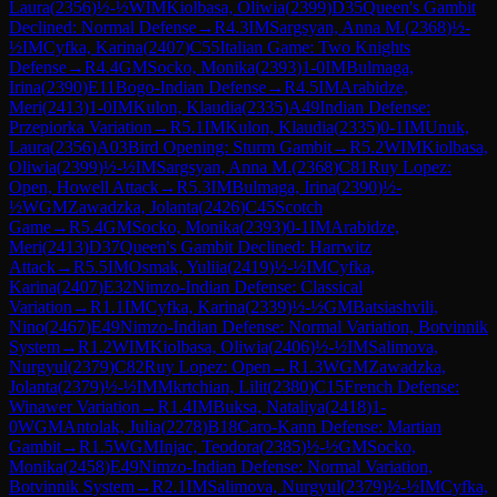
Laura
(
2356
)
½-½
WIM
Kiolbasa, Oliwia
(
2399
)
D35
Queen's Gambit
Declined: Normal Defense
→
R
4.3
IM
Sargsyan, Anna M.
(
2368
)
½-
½
IM
Cyfka, Karina
(
2407
)
C55
Italian Game: Two Knights
Defense
→
R
4.4
GM
Socko, Monika
(
2393
)
1-0
IM
Bulmaga,
Irina
(
2390
)
E11
Bogo-Indian Defense
→
R
4.5
IM
Arabidze,
Meri
(
2413
)
1-0
IM
Kulon, Klaudia
(
2335
)
A49
Indian Defense:
Przepiorka Variation
→
R
5.1
IM
Kulon, Klaudia
(
2335
)
0-1
IM
Unuk,
Laura
(
2356
)
A03
Bird Opening: Sturm Gambit
→
R
5.2
WIM
Kiolbasa,
Oliwia
(
2399
)
½-½
IM
Sargsyan, Anna M.
(
2368
)
C81
Ruy Lopez:
Open, Howell Attack
→
R
5.3
IM
Bulmaga, Irina
(
2390
)
½-
½
WGM
Zawadzka, Jolanta
(
2426
)
C45
Scotch
Game
→
R
5.4
GM
Socko, Monika
(
2393
)
0-1
IM
Arabidze,
Meri
(
2413
)
D37
Queen's Gambit Declined: Harrwitz
Attack
→
R
5.5
IM
Osmak, Yuliia
(
2419
)
½-½
IM
Cyfka,
Karina
(
2407
)
E32
Nimzo-Indian Defense: Classical
Variation
→
R
1.1
IM
Cyfka, Karina
(
2339
)
½-½
GM
Batsiashvili,
Nino
(
2467
)
E49
Nimzo-Indian Defense: Normal Variation, Botvinnik
System
→
R
1.2
WIM
Kiolbasa, Oliwia
(
2406
)
½-½
IM
Salimova,
Nurgyul
(
2379
)
C82
Ruy Lopez: Open
→
R
1.3
WGM
Zawadzka,
Jolanta
(
2379
)
½-½
IM
Mkrtchian, Lilit
(
2380
)
C15
French Defense:
Winawer Variation
→
R
1.4
IM
Buksa, Nataliya
(
2418
)
1-
0
WGM
Antolak, Julia
(
2278
)
B18
Caro-Kann Defense: Martian
Gambit
→
R
1.5
WGM
Injac, Teodora
(
2385
)
½-½
GM
Socko,
Monika
(
2458
)
E49
Nimzo-Indian Defense: Normal Variation,
Botvinnik System
→
R
2.1
IM
Salimova, Nurgyul
(
2379
)
½-½
IM
Cyfka,