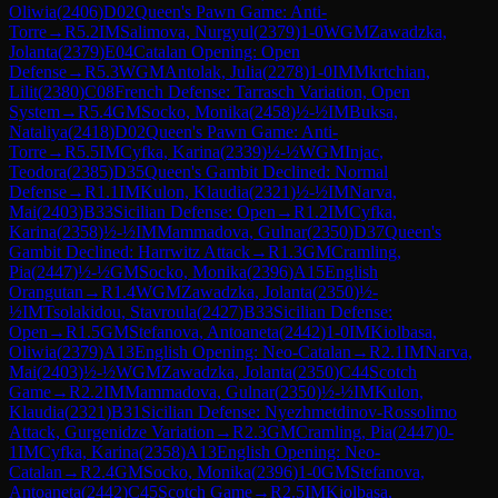
Oliwia
(
2406
)
D02
Queen's Pawn Game: Anti-
Torre
→
R
5.2
IM
Salimova, Nurgyul
(
2379
)
1-0
WGM
Zawadzka,
Jolanta
(
2379
)
E04
Catalan Opening: Open
Defense
→
R
5.3
WGM
Antolak, Julia
(
2278
)
1-0
IM
Mkrtchian,
Lilit
(
2380
)
C08
French Defense: Tarrasch Variation, Open
System
→
R
5.4
GM
Socko, Monika
(
2458
)
½-½
IM
Buksa,
Nataliya
(
2418
)
D02
Queen's Pawn Game: Anti-
Torre
→
R
5.5
IM
Cyfka, Karina
(
2339
)
½-½
WGM
Injac,
Teodora
(
2385
)
D35
Queen's Gambit Declined: Normal
Defense
→
R
1.1
IM
Kulon, Klaudia
(
2321
)
½-½
IM
Narva,
Mai
(
2403
)
B33
Sicilian Defense: Open
→
R
1.2
IM
Cyfka,
Karina
(
2358
)
½-½
IM
Mammadova, Gulnar
(
2350
)
D37
Queen's
Gambit Declined: Harrwitz Attack
→
R
1.3
GM
Cramling,
Pia
(
2447
)
½-½
GM
Socko, Monika
(
2396
)
A15
English
Orangutan
→
R
1.4
WGM
Zawadzka, Jolanta
(
2350
)
½-
½
IM
Tsolakidou, Stavroula
(
2427
)
B33
Sicilian Defense:
Open
→
R
1.5
GM
Stefanova, Antoaneta
(
2442
)
1-0
IM
Kiolbasa,
Oliwia
(
2379
)
A13
English Opening: Neo-Catalan
→
R
2.1
IM
Narva,
Mai
(
2403
)
½-½
WGM
Zawadzka, Jolanta
(
2350
)
C44
Scotch
Game
→
R
2.2
IM
Mammadova, Gulnar
(
2350
)
½-½
IM
Kulon,
Klaudia
(
2321
)
B31
Sicilian Defense: Nyezhmetdinov-Rossolimo
Attack, Gurgenidze Variation
→
R
2.3
GM
Cramling, Pia
(
2447
)
0-
1
IM
Cyfka, Karina
(
2358
)
A13
English Opening: Neo-
Catalan
→
R
2.4
GM
Socko, Monika
(
2396
)
1-0
GM
Stefanova,
Antoaneta
(
2442
)
C45
Scotch Game
→
R
2.5
IM
Kiolbasa,