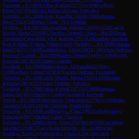
Variation
→
R
3.4
IM
Cyfka, Karina
(
2372
)
½-½
IM
Roebers,
Eline
(
2367
)
E94
King's Indian Defense: Orthodox
Variation
→
R
3.5
IM
Kulon, Klaudia
(
2401
)
0-1
IM
Bulmaga,
Irina
(
2362
)
C58
Italian Game: Two Knights
Defense
→
R
4.1
WGM
Zawadzka, Jolanta
(
2326
)
½-½
IM
Garcia
Martin, Marta
(
2316
)
B32
Sicilian Defense: Open
→
R
4.2
IM
Injac,
Teodora
(
2454
)
1-0
IM
Cyfka, Karina
(
2372
)
A28
English Opening:
Four Knights System, Nimzowitsch Variation
→
R
4.3
IM
Bulmaga,
Irina
(
2362
)
½-½
IM
Kashlinskaya, Alina
(
2493
)
C10
French Defense:
Marshall Gambit
→
R
4.4
IM
Wagner, Dinara
(
2440
)
½-½
IM
Kulon,
Klaudia
(
2401
)
D30
Queen's Gambit
Declined
→
R
4.5
IM
Maltsevskaya, Aleksandra
(
2376
)
½-
½
IM
Roebers, Eline
(
2367
)
C01
French Defense: Exchange
Variation
→
R
5.1
IM
Garcia Martin, Marta
(
2316
)
1-0
IM
Kulon,
Klaudia
(
2401
)
C02
French Defense: Advance
Variation
→
R
5.2
IM
Cyfka, Karina
(
2372
)
½-½
IM
Bulmaga,
Irina
(
2362
)
D37
Queen's Gambit Declined: Harrwitz
Attack
→
R
5.3
IM
Maltsevskaya, Aleksandra
(
2376
)
½-½
IM
Injac,
Teodora
(
2454
)
A14
Réti Opening: Anglo-Slav
Variation
→
R
5.4
IM
Kashlinskaya, Alina
(
2493
)
1-0
IM
Wagner,
Dinara
(
2440
)
C54
Italian Game: Classical
Variation
→
R
5.5
IM
Roebers, Eline
(
2367
)
0-1
WGM
Zawadzka,
Jolanta
(
2326
)
B12
Caro-Kann Defense
→
R
1.1
GM
Socko,
Monika
(
2356
)
½-½
IM
Badelka, Olga
(
2410
)
C44
Scotch