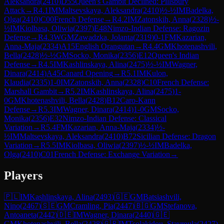
Aleksandra
(
2410
)
D55
Queen's Gambit Declined: Pillsbury
Attack
→
R
4.1
IM
Maltsevskaya, Aleksandra
(
2410
)
½-½
IM
Badelka,
Olga
(
2410
)
C00
French Defense
→
R
4.2
IM
Zatonskih, Anna
(
2328
)
½-
½
IM
Kiolbasa, Oliwia
(
2397
)
E48
Nimzo-Indian Defense: Ragozin
Defense
→
R
4.3
WGM
Zawadzka, Jolanta
(
2319
)
0-1
FM
Kazarian,
Anna-Maja
(
2334
)
A15
English Orangutan
→
R
4.4
GM
Khotenashvili,
Bella
(
2428
)
½-½
GM
Socko, Monika
(
2356
)
E12
Queen's Indian
Defense
→
R
4.5
IM
Kashlinskaya, Alina
(
2475
)
½-½
IM
Wagner,
Dinara
(
2414
)
A45
Canard Opening
→
R
5.1
IM
Kulon,
Klaudia
(
2335
)
1-0
IM
Zatonskih, Anna
(
2328
)
C10
French Defense:
Marshall Gambit
→
R
5.2
IM
Kashlinskaya, Alina
(
2475
)
1-
0
GM
Khotenashvili, Bella
(
2428
)
B12
Caro-Kann
Defense
→
R
5.3
IM
Wagner, Dinara
(
2414
)
1-0
GM
Socko,
Monika
(
2356
)
E32
Nimzo-Indian Defense: Classical
Variation
→
R
5.4
FM
Kazarian, Anna-Maja
(
2334
)
½-
½
IM
Maltsevskaya, Aleksandra
(
2410
)
B72
Sicilian Defense: Dragon
Variation
→
R
5.5
IM
Kiolbasa, Oliwia
(
2397
)
½-½
IM
Badelka,
Olga
(
2410
)
C01
French Defense: Exchange Variation
→
Players
🇵🇱
IM
Kashlinskaya, Alina
(
2493
)
🇬🇪
GM
Batsiashvili,
Nino
(
2467
)
🇸🇪
GM
Cramling, Pia
(
2447
)
🇧🇬
GM
Stefanova,
Antoaneta
(
2442
)
🇩🇪
IM
Wagner, Dinara
(
2440
)
🇬🇪
GM
Khotenashvili, Bella
(
2428
)
🇬🇷
IM
Tsolakidou, Stavroula
(
2427
)