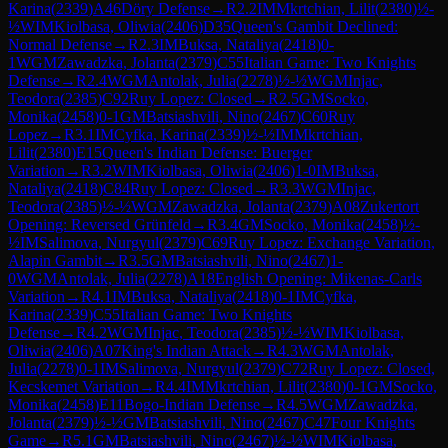
Karina
(
2339
)
A46
Döry Defense
→
R
2.2
IM
Mkrtchian, Lilit
(
2380
)
½-
½
WIM
Kiolbasa, Oliwia
(
2406
)
D35
Queen's Gambit Declined:
Normal Defense
→
R
2.3
IM
Buksa, Nataliya
(
2418
)
0-
1
WGM
Zawadzka, Jolanta
(
2379
)
C55
Italian Game: Two Knights
Defense
→
R
2.4
WGM
Antolak, Julia
(
2278
)
½-½
WGM
Injac,
Teodora
(
2385
)
C92
Ruy Lopez: Closed
→
R
2.5
GM
Socko,
Monika
(
2458
)
0-1
GM
Batsiashvili, Nino
(
2467
)
C60
Ruy
Lopez
→
R
3.1
IM
Cyfka, Karina
(
2339
)
½-½
IM
Mkrtchian,
Lilit
(
2380
)
E15
Queen's Indian Defense: Buerger
Variation
→
R
3.2
WIM
Kiolbasa, Oliwia
(
2406
)
1-0
IM
Buksa,
Nataliya
(
2418
)
C84
Ruy Lopez: Closed
→
R
3.3
WGM
Injac,
Teodora
(
2385
)
½-½
WGM
Zawadzka, Jolanta
(
2379
)
A08
Zukertort
Opening: Reversed Grünfeld
→
R
3.4
GM
Socko, Monika
(
2458
)
½-
½
IM
Salimova, Nurgyul
(
2379
)
C69
Ruy Lopez: Exchange Variation,
Alapin Gambit
→
R
3.5
GM
Batsiashvili, Nino
(
2467
)
1-
0
WGM
Antolak, Julia
(
2278
)
A18
English Opening: Mikenas-Carls
Variation
→
R
4.1
IM
Buksa, Nataliya
(
2418
)
0-1
IM
Cyfka,
Karina
(
2339
)
C55
Italian Game: Two Knights
Defense
→
R
4.2
WGM
Injac, Teodora
(
2385
)
½-½
WIM
Kiolbasa,
Oliwia
(
2406
)
A07
King's Indian Attack
→
R
4.3
WGM
Antolak,
Julia
(
2278
)
0-1
IM
Salimova, Nurgyul
(
2379
)
C72
Ruy Lopez: Closed,
Kecskemet Variation
→
R
4.4
IM
Mkrtchian, Lilit
(
2380
)
0-1
GM
Socko,
Monika
(
2458
)
E11
Bogo-Indian Defense
→
R
4.5
WGM
Zawadzka,
Jolanta
(
2379
)
½-½
GM
Batsiashvili, Nino
(
2467
)
C47
Four Knights
Game
→
R
5.1
GM
Batsiashvili, Nino
(
2467
)
½-½
WIM
Kiolbasa,