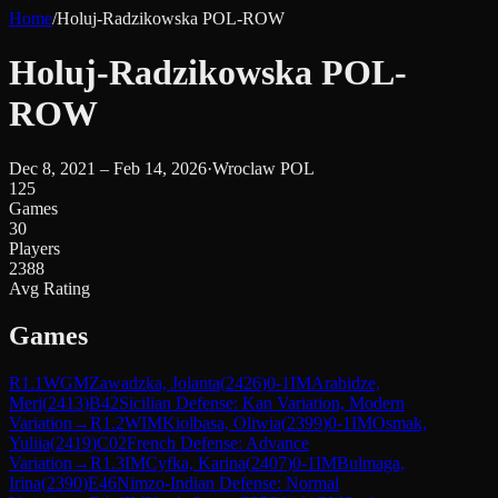
Home
/
Holuj-Radzikowska POL-ROW
Holuj-Radzikowska POL-
ROW
Dec 8, 2021 – Feb 14, 2026
·
Wroclaw POL
125
Games
30
Players
2388
Avg Rating
Games
R
1.1
WGM
Zawadzka, Jolanta
(
2426
)
0-1
IM
Arabidze,
Meri
(
2413
)
B42
Sicilian Defense: Kan Variation, Modern
Variation
→
R
1.2
WIM
Kiolbasa, Oliwia
(
2399
)
0-1
IM
Osmak,
Yuliia
(
2419
)
C02
French Defense: Advance
Variation
→
R
1.3
IM
Cyfka, Karina
(
2407
)
0-1
IM
Bulmaga,
Irina
(
2390
)
E46
Nimzo-Indian Defense: Normal