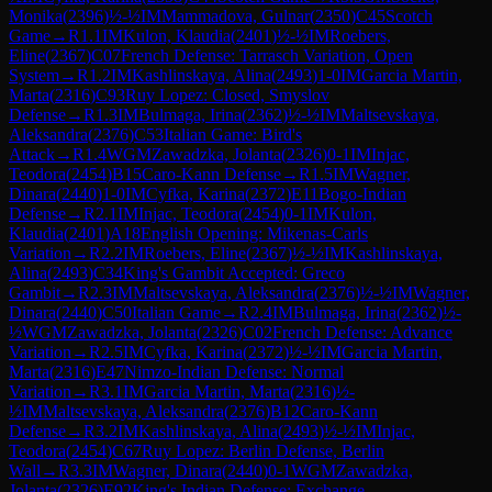
Monika
(
2396
)
½-½
IM
Mammadova, Gulnar
(
2350
)
C45
Scotch
Game
→
R
1.1
IM
Kulon, Klaudia
(
2401
)
½-½
IM
Roebers,
Eline
(
2367
)
C07
French Defense: Tarrasch Variation, Open
System
→
R
1.2
IM
Kashlinskaya, Alina
(
2493
)
1-0
IM
Garcia Martin,
Marta
(
2316
)
C93
Ruy Lopez: Closed, Smyslov
Defense
→
R
1.3
IM
Bulmaga, Irina
(
2362
)
½-½
IM
Maltsevskaya,
Aleksandra
(
2376
)
C53
Italian Game: Bird's
Attack
→
R
1.4
WGM
Zawadzka, Jolanta
(
2326
)
0-1
IM
Injac,
Teodora
(
2454
)
B15
Caro-Kann Defense
→
R
1.5
IM
Wagner,
Dinara
(
2440
)
1-0
IM
Cyfka, Karina
(
2372
)
E11
Bogo-Indian
Defense
→
R
2.1
IM
Injac, Teodora
(
2454
)
0-1
IM
Kulon,
Klaudia
(
2401
)
A18
English Opening: Mikenas-Carls
Variation
→
R
2.2
IM
Roebers, Eline
(
2367
)
½-½
IM
Kashlinskaya,
Alina
(
2493
)
C34
King's Gambit Accepted: Greco
Gambit
→
R
2.3
IM
Maltsevskaya, Aleksandra
(
2376
)
½-½
IM
Wagner,
Dinara
(
2440
)
C50
Italian Game
→
R
2.4
IM
Bulmaga, Irina
(
2362
)
½-
½
WGM
Zawadzka, Jolanta
(
2326
)
C02
French Defense: Advance
Variation
→
R
2.5
IM
Cyfka, Karina
(
2372
)
½-½
IM
Garcia Martin,
Marta
(
2316
)
E47
Nimzo-Indian Defense: Normal
Variation
→
R
3.1
IM
Garcia Martin, Marta
(
2316
)
½-
½
IM
Maltsevskaya, Aleksandra
(
2376
)
B12
Caro-Kann
Defense
→
R
3.2
IM
Kashlinskaya, Alina
(
2493
)
½-½
IM
Injac,
Teodora
(
2454
)
C67
Ruy Lopez: Berlin Defense, Berlin
Wall
→
R
3.3
IM
Wagner, Dinara
(
2440
)
0-1
WGM
Zawadzka,
Jolanta
(
2326
)
E92
King's Indian Defense: Exchange