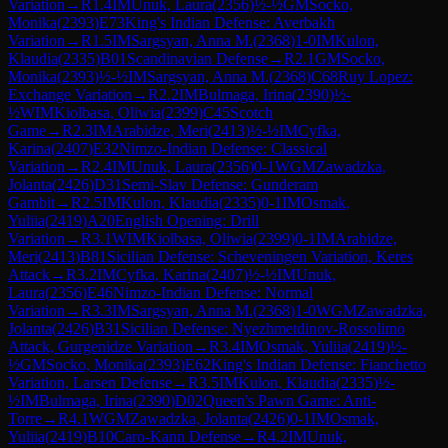
Variation
→
R
1.4
IM
Unuk, Laura
(
2356
)
½-½
GM
Socko,
Monika
(
2393
)
E73
King's Indian Defense: Averbakh
Variation
→
R
1.5
IM
Sargsyan, Anna M.
(
2368
)
1-0
IM
Kulon,
Klaudia
(
2335
)
B01
Scandinavian Defense
→
R
2.1
GM
Socko,
Monika
(
2393
)
½-½
IM
Sargsyan, Anna M.
(
2368
)
C68
Ruy Lopez:
Exchange Variation
→
R
2.2
IM
Bulmaga, Irina
(
2390
)
½-
½
WIM
Kiolbasa, Oliwia
(
2399
)
C45
Scotch
Game
→
R
2.3
IM
Arabidze, Meri
(
2413
)
½-½
IM
Cyfka,
Karina
(
2407
)
E32
Nimzo-Indian Defense: Classical
Variation
→
R
2.4
IM
Unuk, Laura
(
2356
)
0-1
WGM
Zawadzka,
Jolanta
(
2426
)
D31
Semi-Slav Defense: Gunderam
Gambit
→
R
2.5
IM
Kulon, Klaudia
(
2335
)
0-1
IM
Osmak,
Yuliia
(
2419
)
A20
English Opening: Drill
Variation
→
R
3.1
WIM
Kiolbasa, Oliwia
(
2399
)
0-1
IM
Arabidze,
Meri
(
2413
)
B81
Sicilian Defense: Scheveningen Variation, Keres
Attack
→
R
3.2
IM
Cyfka, Karina
(
2407
)
½-½
IM
Unuk,
Laura
(
2356
)
E46
Nimzo-Indian Defense: Normal
Variation
→
R
3.3
IM
Sargsyan, Anna M.
(
2368
)
1-0
WGM
Zawadzka,
Jolanta
(
2426
)
B31
Sicilian Defense: Nyezhmetdinov-Rossolimo
Attack, Gurgenidze Variation
→
R
3.4
IM
Osmak, Yuliia
(
2419
)
½-
½
GM
Socko, Monika
(
2393
)
E62
King's Indian Defense: Fianchetto
Variation, Larsen Defense
→
R
3.5
IM
Kulon, Klaudia
(
2335
)
½-
½
IM
Bulmaga, Irina
(
2390
)
D02
Queen's Pawn Game: Anti-
Torre
→
R
4.1
WGM
Zawadzka, Jolanta
(
2426
)
0-1
IM
Osmak,
Yuliia
(
2419
)
B10
Caro-Kann Defense
→
R
4.2
IM
Unuk,