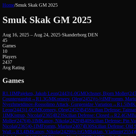
Home
/
Smuk Skak GM 2025
Smuk Skak GM 2025
Aug 16, 2025 – Aug 24, 2025
·
Skanderborg DEN
45
Games
10
Players
2437
Avg Rating
Games
R
1.1
IM
Pajeken, Jakob Leon
(
2443
)
1-0
GM
Ochsner, Bjorn Moller
(
24
Countergambit
→
R
1.3
GM
Korneev, Oleg
(
2452
)
½-½
IM
Fromm, Mari
Nyezhmetdinov-Rossolimo Attack, Gurgenidze Variation
→
R
1.5
IM
K
Leon
(
2443
)
1-0
GM
Korneev, Oleg
(
2452
)
B45
Sicilian Defense: Taima
1
IM
Kistrup, Nicolai
(
2365
)
B23
Sicilian Defense: Closed
→
R
2.4
GM
Ba
Moller
(
2476
)
0-1
IM
Kanov, Nikola
(
2429
)
B40
Sicilian Defense: Pin Va
Nicolai
(
2365
)
0-1
IM
Fromm, Marius
(
2407
)
B30
Sicilian Defense: Old S
Wall
→
R
3.4
IM
Kanov, Nikola
(
2429
)
½-½
GM
Baklan, Vladimir
(
2554
)