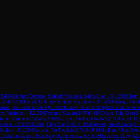
76
)
B99
Sicilian Defense: Najdorf Variation, Main Line
→
R
1.2
IM
Olsen,
us
(
2407
)
C11
French Defense: Steinitz Variation
→
R
1.4
IM
Kistrup, Nicol
aasen, Tor Fredrik
(
2478
)
½-½
IM
Kanov, Nikola
(
2429
)
B42
Sicilian Def
nov Variation
→
R
2.2
IM
Fromm, Marius
(
2407
)
0-1
IM
Olsen, Filip Boe
(
2
klan, Vladimir
(
2554
)
½-½
IM
Kaasen, Tor Fredrik
(
2478
)
C07
French Def
riation
→
R
3.1
IM
Olsen, Filip Boe
(
2441
)
1-0
IM
Pajeken, Jakob Leon
(
24
icilian
→
R
3.3
IM
Kaasen, Tor Fredrik
(
2478
)
1-0
FM
Medhus, Vitus Bon
C55
Italian Game: Two Knights Defense
→
R
3.5
GM
Korneev, Oleg
(
245