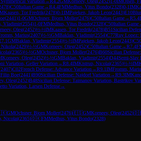
 Symmetrical Variation
→
R
4.2
GM
Korneev, Oleg
(
2452
)
1-0
IM
Olsen, F
2478
)
C50
Italian Game
→
R
4.4
FM
Medhus, Vitus Bondo
(
2328
)
0-1
IM
Ka
IM
Kaasen, Tor Fredrik
(
2478
)
0-1
IM
Pajeken, Jakob Leon
(
2443
)
E10
Blu
Boe
(
2441
)
1-0
GM
Ochsner, Bjorn Moller
(
2476
)
C50
Italian Game
→
R
5.4
, Vladimir
(
2554
)
1-0
FM
Medhus, Vitus Bondo
(
2328
)
C50
Italian Game
rneev, Oleg
(
2452
)
½-½
IM
Kaasen, Tor Fredrik
(
2478
)
B51
Sicilian Defe
Fromm, Marius
(
2407
)
½-½
GM
Baklan, Vladimir
(
2554
)
C77
Ruy Lopez: 
R
7.1
GM
Baklan, Vladimir
(
2554
)
½-½
IM
Pajeken, Jakob Leon
(
2443
)
C5
 Nikola
(
2429
)
½-½
GM
Korneev, Oleg
(
2452
)
C50
Italian Game
→
R
7.4
F
icolai
(
2365
)
½-½
GM
Ochsner, Bjorn Moller
(
2476
)
B60
Sicilian Defense
M
Korneev, Oleg
(
2452
)
½-½
GM
Baklan, Vladimir
(
2554
)
D44
Semi-Slav 
i Variation, Geller Variation
→
R
8.4
IM
Kistrup, Nicolai
(
2365
)
½-½
IM
K
(
2407
)
C02
French Defense: Advance Variation
→
R
9.1
IM
Fromm, Mariu
 Filip Boe
(
2441
)
B90
Sicilian Defense: Najdorf Variation
→
R
9.3
IM
Kano
v, Oleg
(
2452
)
B48
Sicilian Defense: Taimanov Variation, Bastrikov Var
etto Variation, Larsen Defense
→
🇰
GM
Ochsner, Bjorn Moller
(
2476
)
🇪🇸
GM
Korneev, Oleg
(
2452
)
🇩
p, Nicolai
(
2365
)
🇩🇰
FM
Medhus, Vitus Bondo
(
2328
)