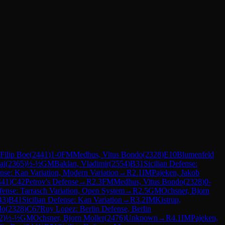
 Filip Boe
(
2441
)
1-0
FM
Medhus, Vitus Bondo
(
2328
)
E10
Blumenfeld
ai
(
2365
)
½-½
GM
Baklan, Vladimir
(
2554
)
B31
Sicilian Defense:
ense: Kan Variation, Modern Variation
→
R
2.1
IM
Pajeken, Jakob
441
)
C42
Petrov's Defense
→
R
2.3
FM
Medhus, Vitus Bondo
(
2328
)
0-
ense: Tarrasch Variation, Open System
→
R
2.5
GM
Ochsner, Bjorn
43
)
B41
Sicilian Defense: Kan Variation
→
R
3.2
IM
Kistrup,
do
(
2328
)
C67
Ruy Lopez: Berlin Defense, Berlin
2
)
½-½
GM
Ochsner, Bjorn Moller
(
2476
)
Unknown
→
R
4.1
IM
Pajeken,