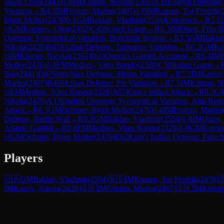
Jakob Leon
(
2443
)
1-0
IM
Kistrup, Nicolai
(
2365
)
A35
English Opening:
Variation
→
R
4.3
IM
Fromm, Marius
(
2407
)
1-0
IM
Kaasen, Tor Fredrik
(
Bjorn Moller
(
2476
)
0-1
GM
Baklan, Vladimir
(
2554
)
Unknown
→
R
5.1
½
GM
Korneev, Oleg
(
2452
)
C45
Scotch Game
→
R
5.3
IM
Olsen, Filip 
Opening: Symmetrical Variation, Botvinnik System
→
R
5.5
GM
Baklan
Nikola
(
2429
)
B45
Sicilian Defense: Taimanov Variation
→
R
6.2
GM
Ko
½
IM
Kistrup, Nicolai
(
2365
)
D23
Queen's Gambit Accepted
→
R
6.4
IM
Moller
(
2476
)
1-0
FM
Medhus, Vitus Bondo
(
2328
)
C50
Italian Game
→
Boe
(
2441
)
D47
Semi-Slav Defense: Meran Variation
→
R
7.3
IM
Kanov,
Marius
(
2407
)
B40
Sicilian Defense: Pin Variation
→
R
7.5
IM
Kistrup, N
½
FM
Medhus, Vitus Bondo
(
2328
)
A07
King's Indian Attack
→
R
8.2
G
Nikola
(
2429
)
A33
English Opening: Symmetrical Variation, Anti-Benon
Attack
→
R
8.5
GM
Ochsner, Bjorn Moller
(
2476
)
1-0
IM
Fromm, Marius
Defense, Berlin Wall
→
R
9.2
GM
Baklan, Vladimir
(
2554
)
1-0
IM
Olsen,
Adams' Gambit
→
R
9.4
FM
Medhus, Vitus Bondo
(
2328
)
1-0
GM
Kornee
½
GM
Ochsner, Bjorn Moller
(
2476
)
E62
King's Indian Defense: Fianch
Players
🇺🇦
GM
Baklan, Vladimir
(
2554
)
🇳🇴
IM
Kaasen, Tor Fredrik
(
2478
)

IM
Kanov, Nikola
(
2429
)
🇩🇪
IM
Fromm, Marius
(
2407
)
🇩🇰
IM
Kistru