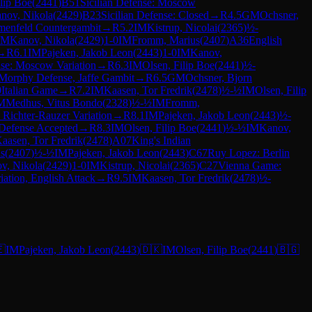
ilip Boe
(
2441
)
B51
Sicilian Defense: Moscow
nov, Nikola
(
2429
)
B23
Sicilian Defense: Closed
→
R
4.5
GM
Ochsner,
menfeld Countergambit
→
R
5.2
IM
Kistrup, Nicolai
(
2365
)
½-
IM
Kanov, Nikola
(
2429
)
1-0
IM
Fromm, Marius
(
2407
)
A36
English
→
R
6.1
IM
Pajeken, Jakob Leon
(
2443
)
1-0
IM
Kanov,
nse: Moscow Variation
→
R
6.3
IM
Olsen, Filip Boe
(
2441
)
½-
Morphy Defense, Jaffe Gambit
→
R
6.5
GM
Ochsner, Bjorn
0
Italian Game
→
R
7.2
IM
Kaasen, Tor Fredrik
(
2478
)
½-½
IM
Olsen, Filip
M
Medhus, Vitus Bondo
(
2328
)
½-½
IM
Fromm,
: Richter-Rauzer Variation
→
R
8.1
IM
Pajeken, Jakob Leon
(
2443
)
½-
Defense Accepted
→
R
8.3
IM
Olsen, Filip Boe
(
2441
)
½-½
IM
Kanov,
aasen, Tor Fredrik
(
2478
)
A07
King's Indian
s
(
2407
)
½-½
IM
Pajeken, Jakob Leon
(
2443
)
C67
Ruy Lopez: Berlin
v, Nikola
(
2429
)
1-0
IM
Kistrup, Nicolai
(
2365
)
C27
Vienna Game:
iation, English Attack
→
R
9.5
IM
Kaasen, Tor Fredrik
(
2478
)
½-

IM
Pajeken, Jakob Leon
(
2443
)
🇩🇰
IM
Olsen, Filip Boe
(
2441
)
🇧🇬