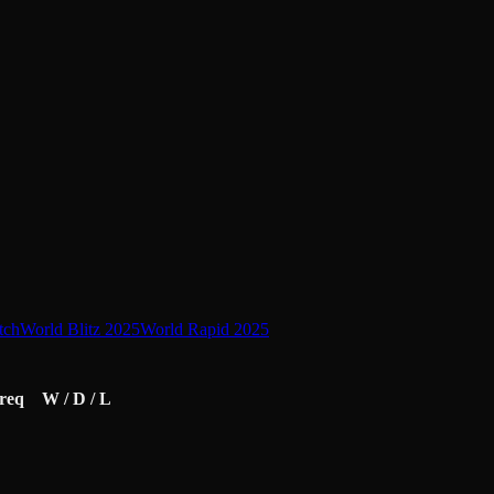
tch
World Blitz 2025
World Rapid 2025
req
W / D / L