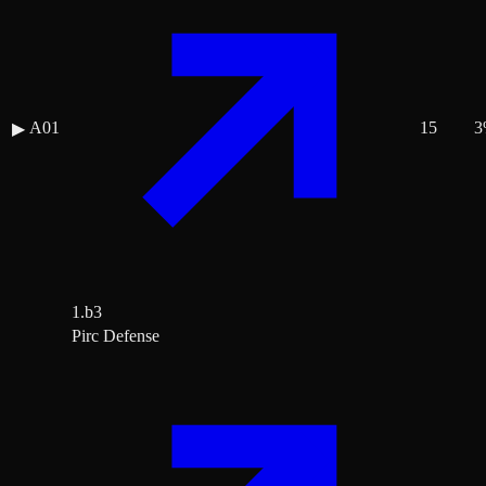
A01
15
3
▶
1.b3
Pirc Defense