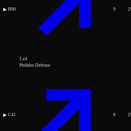
B00
9
2
▶
1.e4
Philidor Defense
C41
8
2
▶