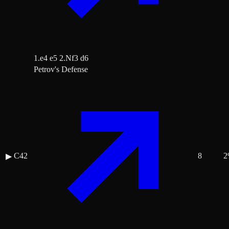
1.e4 e5 2.Nf3 d6
Petrov's Defense
C42
8
2
▶