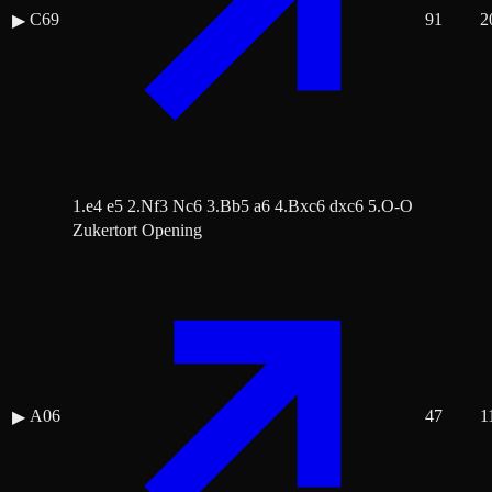
C69
91
2
▶
1.e4 e5 2.Nf3 Nc6 3.Bb5 a6 4.Bxc6 dxc6 5.O-O
Zukertort Opening
A06
47
1
▶